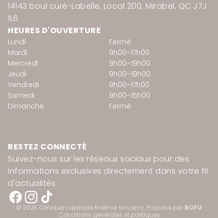
14143 boul curé-Labelle, Local 200, Mirabel, QC J7J
1L6
HEURES D'OUVERTURE
Lundi
Fermé
Mardi
9h00–17h00
Mercredi
9h00–19h00
Jeudi
9h00–19h00
Vendredi
9h00–17h00
Samedi
9h00–15h00
Dimanche
Fermé
Politique de remboursement
RESTEZ CONNECTÉ
Suivez-nous sur les réseaux sociaux pour des
Politique de confidentialité
informations exclusives directement dans votre fil
Conditions d’utilisation
d'actualités
Politique d’expédition
Coordonnées
© 2026
Clinique capillaire Noémie Sincerny
, Propulsé par
BOFU
Conditions générales et politiques