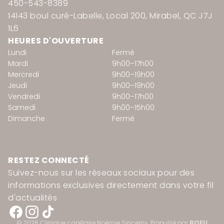
450-543-8389
14143 boul curé-Labelle, Local 200, Mirabel, QC J7J
1L6
HEURES D'OUVERTURE
Lundi
Fermé
Mardi
9h00–17h00
Mercredi
9h00–19h00
Jeudi
9h00–19h00
Vendredi
9h00–17h00
Samedi
9h00–15h00
Dimanche
Fermé
Politique de remboursement
RESTEZ CONNECTÉ
Suivez-nous sur les réseaux sociaux pour des
Politique de confidentialité
informations exclusives directement dans votre fil
Conditions d’utilisation
d'actualités
Politique d’expédition
Coordonnées
© 2026
Clinique capillaire Noémie Sincerny
, Propulsé par
BOFU